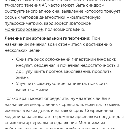
тяжелого течения АГ, часто может быть
синдром
обструктивного апноэ сна,
выявление которого требует
особых методов диагностики –
компьютерную
пульсоксиметрию, кардиореспираторное
мониторирование
, полисомнографию.
Лечение при артериальной гипертензии
:
При
назначении лечения врач стремиться к достижению
нескольких целей:
Снизить риск осложнений гипертонии (инфаркт,
инсульт, сердечная и почечная недостаточность и
др.), улучшить прогноз заболевания, продлить
жизнь.
Улучшить самочувствие пациента, повысить
качество жизни.
Только врач может определить, нуждаетесь ли Вы в
назначении лекарственных средств, и, если да, то каких
именно, в каких дозах и на какой срок. Современная
медицина располагает огромным арсеналом средств для
снижения артериального давления. Механизм их
действия различен, поэтому подбор терапии ведется