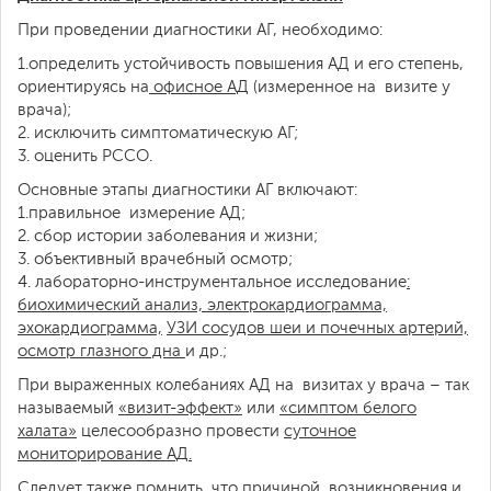
При проведении диагностики АГ, необходимо:
1.определить устойчивость повышения АД и его степень,
ориентируясь на
офисное АД
(измеренное на визите у
врача);
2. исключить симптоматическую АГ;
3. оценить РССО.
Основные этапы диагностики АГ включают:
1.правильное измерение АД;
2. сбор истории заболевания и жизни;
3. объективный врачебный осмотр;
4. лабораторно-инструментальное исследование
:
биохимический анализ, электрокардиограмма,
эхокардиограмма,
УЗИ сосудов шеи и почечных артерий,
осмотр глазного дна
и др.;
При выраженных колебаниях АД на визитах у врача – так
называемый
«визит-эффект»
или
«симптом белого
халата»
целесообразно провести
суточное
мониторирование АД.
Следует также помнить, что причиной возникновения и