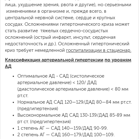
лица, ухудшение зрения, рвота и другие), но серьезными
изменениями в организме и, прежде всего, в
центральной нервной системе, сердце и крупных
сосудах. Осложнениями гипертонического криза может
стать развитие тяжелых сердечно-сосудистых
осложнений (острый инфаркт, инсульт, сердечная
недостаточность и др.). Осложненный гипертонический
криз требует немедленной
госпитализации в стационар.
Классификация артериальной гипертензии
по уровням
АД
Оптимальное АД - САД (систолическое
артериальное давление) < 120/ ДАД
(диастолическое артериальное давление) < 80 мм
рт.ст.
Нормальное АД САД 120—129/ДАД 80—84 мм рт.ст.
(предгипертензия)
Высоконормальное АД САД 130-139/ДАД 85-89 мм
рт ст. (предгипертензия)
1 степень АГ — САД 140—159/ДАД 90-99.
2 степень АГ — САД 160—179/ДАД 100—109.