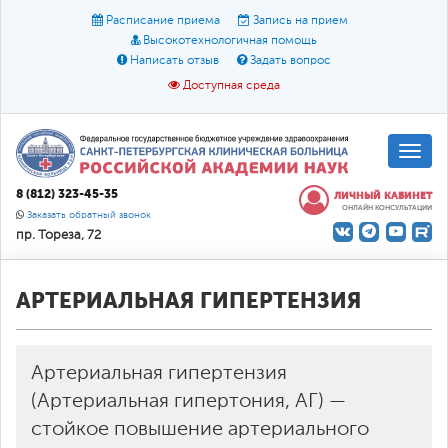
Расписание приема
Запись на прием
Высокотехнологичная помощь
Написать отзыв
Задать вопрос
Доступная среда
A
A
Размер шрифта:
A
8 (812) 323-45-35
ЛИЧНЫЙ КАБИНЕТ
ОНЛАЙН КОНСУЛЬТАЦИИ
Цвет:
A
A
A
Заказать обратный звонок
пр. Тореза, 72
Текст:
Кириллица
Брайль
Звук
О доступной среде
АРТЕРИАЛЬНАЯ ГИПЕРТЕНЗИЯ
Артериальная гипертензия
(Артериальная гипертония, АГ) —
стойкое повышение артериального