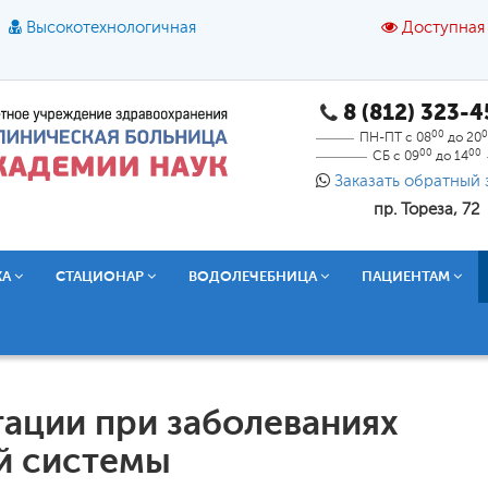
Высокотехнологичная
Доступная
8 (812) 323-
A
A
азмер шрифта:
A
Цвет:
A
A
A
00
0
ПН-ПТ с 08
до 20
00
00
СБ с 09
до 14
Текст:
Кириллица
Брайль
Звук
Заказать обратный 
пр. Тореза, 72
О доступной среде
КА
СТАЦИОНАР
ВОДОЛЕЧЕБНИЦА
ПАЦИЕНТАМ
ации при заболеваниях
й системы