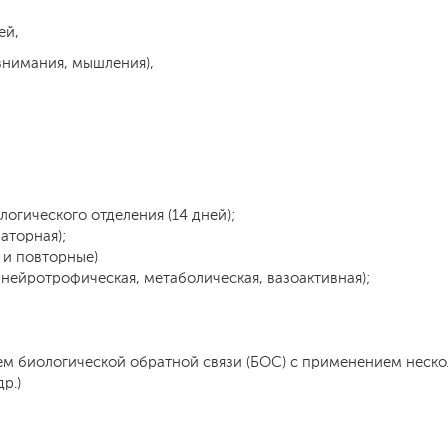
ей,
внимания, мышления),
огического отделения (14 дней);
аторная);
 и повторные)
нейротрофическая, метаболическая, вазоактивная);
м биологической обратной связи (БОС) с применением неско
р.)