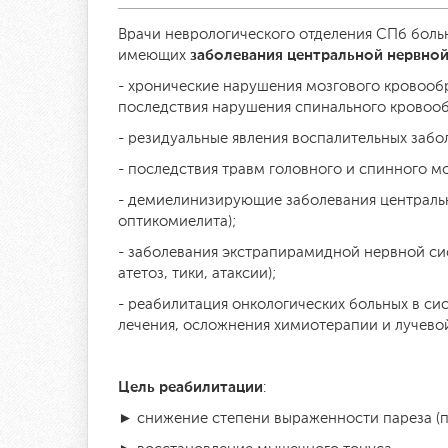
Врачи неврологического отделения СПб бол
заболевания центральной нервной
имеющих
- хронические нарушения мозгового кровоо
последствия нарушения спинального кровоо
- резидуальные явления воспалительных забо
- последствия травм головного и спинного мо
- демиелинизирующие заболевания центральн
оптикомиелита);
- заболевания экстрапирамидной нервной сис
атетоз, тики, атаксии);
- реабилитация онкологических больных в с
лечения, осложнения химиотерапии и лучевой
Цель реабилитации
:
► снижение степени выраженности пареза (