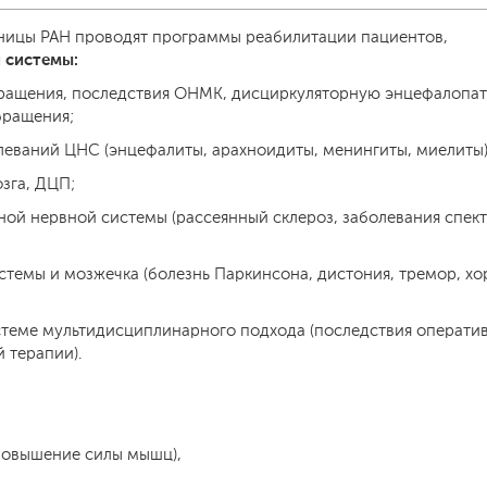
ьницы РАН проводят программы реабилитации пациентов,
 системы:
бращения, последствия ОНМК, дисциркуляторную энцефалопа
бращения;
леваний ЦНС (энцефалиты, арахноидиты, менингиты, миелиты)
зга, ДЦП;
ой нервной системы (рассеянный склероз, заболевания спек
темы и мозжечка (болезнь Паркинсона, дистония, тремор, хо
истеме мультидисциплинарного подхода (последствия операти
 терапии).
повышение силы мышц),