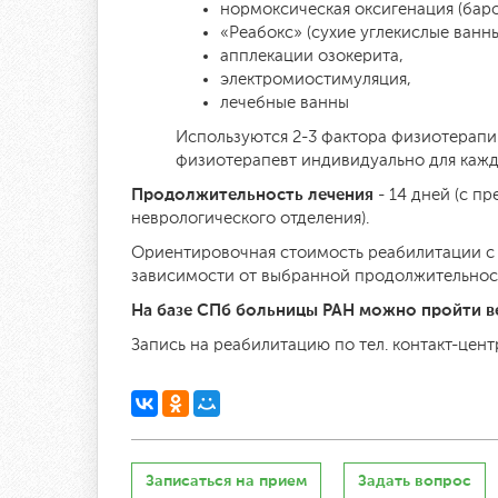
нормоксическая оксигенация (баро
«Реабокс» (сухие углекислые ванны
апплекации озокерита,
электромиостимуляция,
лечебные ванны
Используются 2-3 фактора физиотерапи
физиотерапевт индивидуально для кажд
Продолжительность лечения
- 14 дней (с п
неврологического отделения).
Ориентировочная стоимость реабилитации с у
зависимости от выбранной продолжительност
На базе СПб больницы РАН можно пройти в
Запись на реабилитацию по тел. контакт-центр
Записаться на прием
Задать вопрос