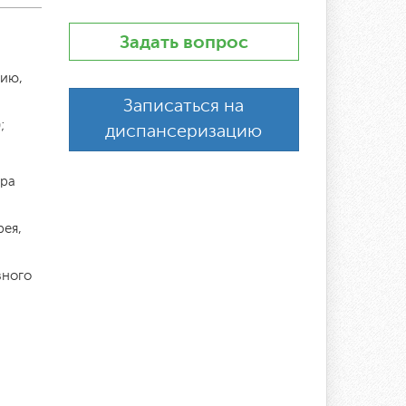
Задать вопрос
тию,
Записаться на
;
диспансеризацию
тра
рея,
вного