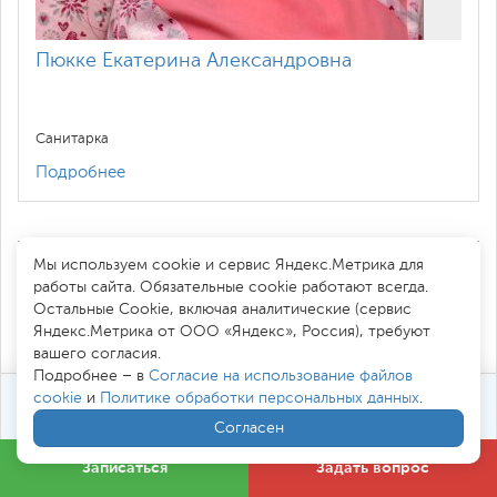
Пюкке Екатерина Александровна
Санитарка
Подробнее
Мы используем cookie и сервис Яндекс.Метрика для
Записаться на прием
Задать вопрос
работы сайта. Обязательные cookie работают всегда.
Остальные Сookie, включая аналитические (сервис
Записаться на диспансеризацию
Яндекс.Метрика от ООО «Яндекс», Россия), требуют
вашего согласия.
Подробнее – в
Согласие на использование файлов
cookie
и
Политике обработки персональных данных
.
ЗАПИСАТЬСЯ НА ПРИЕМ
Расписание приема
Согласен
Вопросы и ответы
Отзывы
Обратная связь
Записаться
Задать вопрос