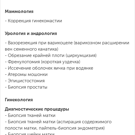
Маммология
- Коррекция гинекомастии
Урология и андрология
- Вазорезекция при варикоцеле (варикозном расширении
вен семенного канатика)
- Обрезание крайней плоти (циркумцизия)
- Френулотомия (короткая уздечка)
- Иссечение оболочек яичка при водянке
- Атеромы мошонки
- Эпицистостомия
- Биопсия простаты
Гинекология
Диагностические процедуры
- Биопсия тканей матки
- Биопсия тканей матки (аспирация содержимого
полости матки, пайпель-биопсия эндометрия)
- Биопсия шейки матки