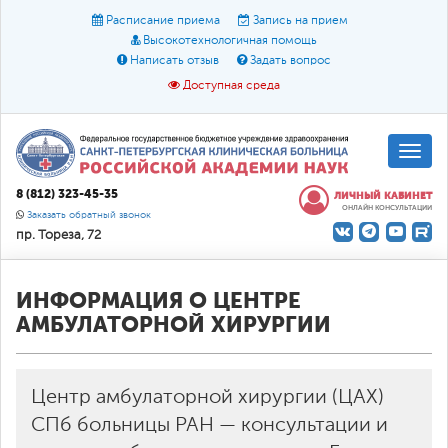
Расписание приема
Запись на прием
Высокотехнологичная помощь
Написать отзыв
Задать вопрос
Доступная среда
A
A
Размер шрифта:
A
8 (812) 323-45-35
ЛИЧНЫЙ КАБИНЕТ
ОНЛАЙН КОНСУЛЬТАЦИИ
Цвет:
A
A
A
Заказать обратный звонок
пр. Тореза, 72
Текст:
Кириллица
Брайль
Звук
О доступной среде
ИНФОРМАЦИЯ О ЦЕНТРЕ
АМБУЛАТОРНОЙ ХИРУРГИИ
Центр амбулаторной хирургии (ЦАХ)
СПб больницы РАН — консультации и