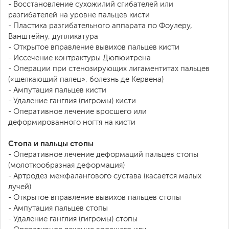
- Восстановление сухожилий сгибателей или
разгибателей на уровне пальцев кисти
- Пластика разгибательного аппарата по Фоулеру,
Ванштейну, дупликатура
- Открытое вправление вывихов пальцев кисти
- Иссечение контрактуры Дюпюитрена
- Операции при стенозирующих лигаментитах пальцев
(«щелкающий палец», болезнь де Кервена)
- Ампутация пальцев кисти
- Удаление ганглия (гигромы) кисти
- Оперативное лечение вросшего или
деформированного ногтя на кисти
Стопа и пальцы стопы
- Оперативное лечение деформаций пальцев стопы
(молоткообразная деформация)
- Артродез межфалангового сустава (касается малых
лучей)
- Открытое вправление вывихов пальцев стопы
- Ампутация пальцев стопы
- Удаление ганглия (гигромы) стопы