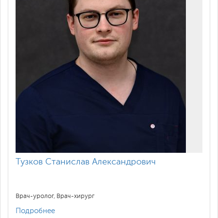
Тузков Станислав Александрович
Врач-уролог, Врач-хирург
Подробнее