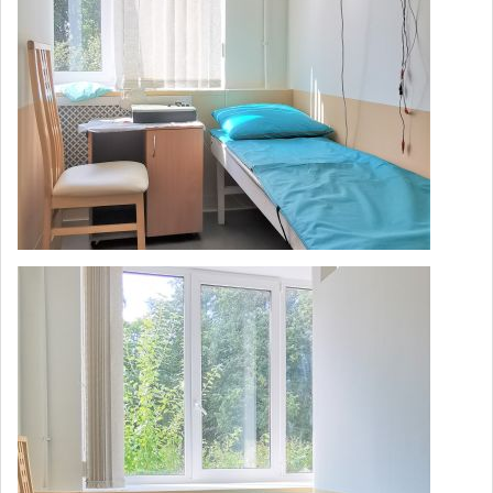
520
посещение пациента стационара)
Душ лечебный (душ Шарко, 1
1,100
процедура)
Подводный душ–массаж лечебный (15
1,300
минут)
Подводный душ–массаж лечебный
2,200
(30 минут)
Ванны минеральные лечебные (1
800
ванна)
Ванны ароматические лечебные (1
800
ванна скипидарная)
Термовоздействие (Кедровая бочка)
860