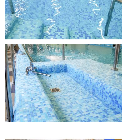
Термовибромассаж
паравертебральных мышц
350
(Релаксационный массаж в кресле 30
мин)
Термовоздействие (СПА-капсула)
1,400
Воздействие лечебной грязью при
заболеваниях костной системы (1
690
поле)
Воздействие лечебной грязью при
заболеваниях костной системы (2
1,040
поля)
Подводный душ–массаж (с
1,550
минеральной водой 15 минут)