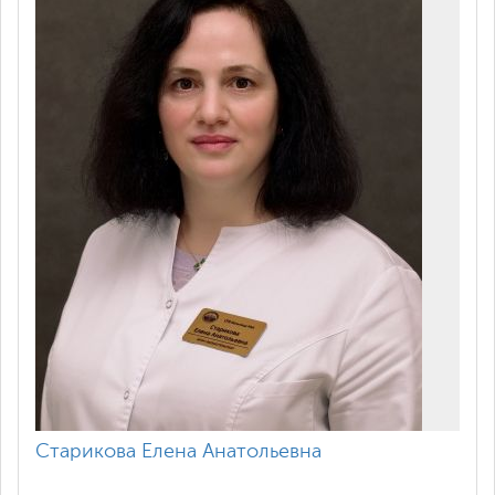
Воздействие магнитными полями (1
620
поле в палате)
Воздействие магнитными полями (2
570
поля)
Воздействие магнитными полями (2
760
поля в палате)
Воздействие магнитными полями
(БИМП бегущее импульсное
350
магнитное поле – до 4 полей)
Воздействие магнитными полями
(БИМП бегущее импульсное
530
магнитное поле – от 4 до 6 полей)
Старикова Елена Анатольевна
Воздействие поляризованным светом
340