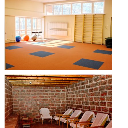
Электрофорез диадинамическими
600
токами (ДЦТ-форез)
Спелеовоздействие
600
Электростимуляция мышц
580
(одноканальная, 15 минут)
Электростимуляция мышц
810
(двухканальная, 15 минут)
Электростимуляция мышц
1,040
(трехканальная, 15 минут)
Электростимуляция мышц
1,150
(четырехканальная, 15 минут)
Парафино-озокеритовая аппликация
550
(1 аппликация)