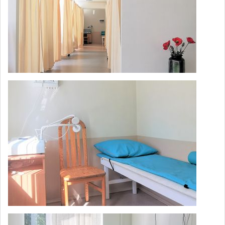
Оксигенотерапия (Кислородная
1,000
капсула)
Групповое занятие лечебной
физкультурой в бассейне (5 занятий, 1
3,600
месяц)
Групповое занятие лечебной
физкультурой в бассейне (10 занятий,
5,750
2 месяца)
Групповое занятие лечебной
810
физкультурой в бассейне (1 занятие)
Групповое занятие лечебной
физкультурой в бассейне (пациента
580
стационара)
Лечебное плавание в бассейне (1