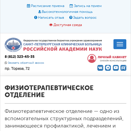
Расписание приема
Запись на прием
Высокотехнологичная помощь
Написать отзыв
Задать вопрос
Доступная среда
A
A
Размер шрифта:
A
8 (812) 323-45-35
ЛИЧНЫЙ КАБИНЕТ
ОНЛАЙН КОНСУЛЬТАЦИИ
Цвет:
A
A
A
Заказать обратный звонок
пр. Тореза, 72
Текст:
Кириллица
Брайль
Звук
О доступной среде
ФИЗИОТЕРАПЕВТИЧЕСКОЕ
ОТДЕЛЕНИЕ
Физиотерапевтическое отделение — одно из
вспомогательных структурных подразделений,
занимающееся профилактикой, лечением и