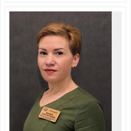
Воздействие коротким
ультрафиолетовым излучением (2
270
поле)
Ультрафиолетовое облучение кожи (1
270
поле)
Ультрафиолетовое облучение кожи (2
400
поля)
Воздействие электромагнитным
излучением дециметрового
350
диапазона (ДМВ) (1 поле)
Воздействие электромагнитным
излучением дециметрового
460
диапазона (ДМВ) (2 поля)
Воздействие электромагнитным
излучением сантиметрового
700