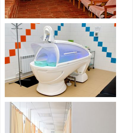
Парафино-озокеритовая аппликация
700
(2 аппликации)
Парафино-озокеритовая аппликация
690
(3 аппликации)
Ванны газовые (кислородные,
углекислые, азотные) (реабокс) 1
800
процедура
Баровоздействие - прессотерапия
конечностей, пневмокомпрессия (1
1,000
зона)
Баровоздействие - прессотерапия
конечностей, пневмокомпрессия (с
1,150
лечебной косметикой, 1 зона)