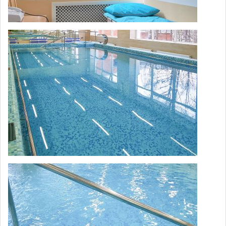
Термовоздействие (лечебное
3,500
обёртывание)
Термовоздействие (Кедровая бочка с
лечебным обертыванием или
3,900
пилингом)
Термовоздействие (Кедровая бочка с
4,800
лечебным обёртыванием и пилингом)
Термовибромассаж
паравертебральных мышц
180
(Релаксационный массаж в кресле 10
мин.)
Термовибромассаж
паравертебральных мышц
230
(Релаксационный массаж в кресле 20
мин.)