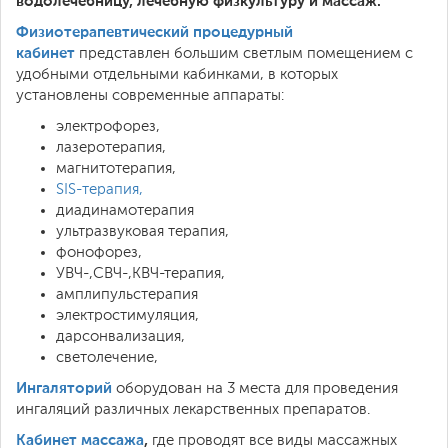
водолечебницу, лечебную физкультуру и массаж:
Физиотерапевтический процедурный
кабинет
представлен большим светлым помещением с
удобными отдельными кабинками, в которых
установлены современные аппараты:
электрофорез,
лазеротерапия,
магнитотерапия,
SIS-терапия,
диадинамотерапия
ультразвуковая терапия,
фонофорез,
УВЧ-,СВЧ-,КВЧ-терапия,
амплипульстерапия
электростимуляция,
дарсонвализация,
светолечение,
Ингаляторий
оборудован на 3 места для проведения
ингаляций различных лекарственных препаратов.
Кабинет массажа
,
где проводят все виды массажных