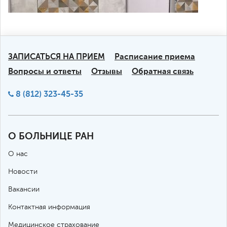
Оксигенотерапия (Кислородная
800
капсула для пациента стационара)
Ванны минеральные лечебные (1
460
ванна для пациента стационара)
ЗАПИСАТЬСЯ НА ПРИЕМ
Расписание приема
Вопросы и ответы
Отзывы
Обратная связь
Термовоздействие (СПА-капсула для
1,200
пациента стационара)
8 (812) 323-45-35
Душ лечебный (циркулярный)
550
О БОЛЬНИЦЕ РАН
Душ лечебный (восходящий)
400
О нас
Оксигенотерапия энтеральная
200
Новости
(кислородный коктейль)
Вакансии
Термовоздействие (лечебное
4,300
Контактная информация
обертывание и пилинг)
Медицинское страхование