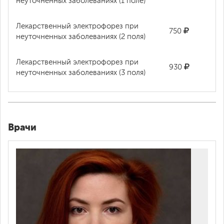
неуточненных заболеваниях (1 поле)
Лекарственный электрофорез при
750
неуточненных заболеваниях (2 поля)
Лекарственный электрофорез при
930
неуточненных заболеваниях (3 поля)
Лекарственный электрофорез при
неуточненных заболеваниях
700
(полостной)
Врачи
Электрофорез лекарственных
препаратов при заболеваниях
750
центральной нервной системы и
головного мозга (воротниковой зоны)
Дарсонвализация при нарушениях
400
микроциркуляции (1 поле)