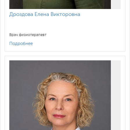
диапазона (СМВ-терапия) (1 поле)
Дроздова Елена Викторовна
Воздействие электромагнитным
излучением сантиметрового
900
диапазона (СМВ-терапия) (2 поля)
Врач физиотерапевт
Подробнее
Лечение с помощью лучевого
(звукового, светового,
ультрафиолетового, лазерного)
650
воздействия (Ультразвуковая терапия,
1 поле)
Лечение с помощью лучевого
(звукового, светового,
ультрафиолетового, лазерного)
750
воздействия (Ультразвуковая терапия,
2 поля)
Воздействие электрическим полем