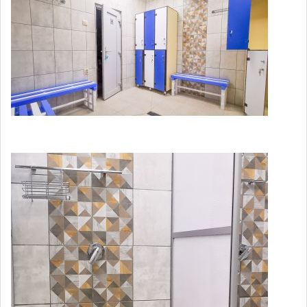
Подводный душ–массаж (с
2,450
минеральной водой 30 минут)
Диадинамотерапия (1 поле)
550
Диадинамотерапия (2 поля)
750
Электрофорез синусоидальными
модулированными токами (СМТ-
520
форез)
Спелеовоздействие (пациента
500
стационара)
Ванны газовые (кислородные,
углекислые, азотные), (реабокс) для
700
пациента стационара 1 процедура