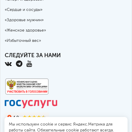
(звукового, светового,
3,000
ультрафиолетового, лазерного)
«Сердце и сосуды»
воздействия (HIL-терапия, 2 зоны)
«Здоровье мужчин»
Воздействие переменным магнитным
«Женское здоровье»
550
полем (ПеМП) (Полюс-2М, 1 зона)
«Избыточный вес»
Воздействие переменным магнитным
1,100
СЛЕДУЙТЕ ЗА НАМИ
полем (ПеМП) (Полюс-2М, 2 зоны)
Лечебная физкультура с
использованием тренажера
1,500
(велоэргометр медицинский
"ОРТОРЕНТ ВЕЛО")
Тракционное вытяжение
позвоночника (с вибрационным
2,300
массажем на механотерапевтической
установке "Ормед")
Мы используем cookie и сервис Яндекс.Метрика для
работы сайта. Обязательные cookie работают всегда.