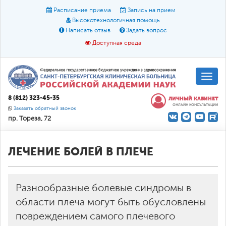
Расписание приема
Запись на прием
Высокотехнологичная помощь
Написать отзыв
Задать вопрос
Доступная среда
A
A
Размер шрифта:
A
8 (812) 323-45-35
ЛИЧНЫЙ КАБИНЕТ
ОНЛАЙН КОНСУЛЬТАЦИИ
Цвет:
A
A
A
Заказать обратный звонок
пр. Тореза, 72
Текст:
Кириллица
Брайль
Звук
О доступной среде
ЛЕЧЕНИЕ БОЛЕЙ В ПЛЕЧЕ
Разнообразные болевые синдромы в
области плеча могут быть обусловлены
повреждением самого плечевого