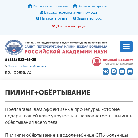
Расписание приема
Запись на прием
Высокотехнологичная помощь
Написать отзыв
Задать вопрос
Доступная среда
A
A
Размер шрифта:
A
8 (812) 323-45-35
ЛИЧНЫЙ КАБИНЕТ
ОНЛАЙН КОНСУЛЬТАЦИИ
Цвет:
A
A
A
Заказать обратный звонок
пр. Тореза, 72
Текст:
Кириллица
Брайль
Звук
О доступной среде
ПИЛИНГ+ОБЁРТЫВАНИЕ
Предлагаем ​ вам эфф­ективные процедуры, которые
подарят вашей коже упругость и шелковистость: пилинг и
обёртывания всего те­ла.
Пилинг и обёртывание в водолечебнице СПб больницы