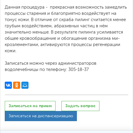
Данная процедура - ​ прекрасная возможнос­ть замедлить
процессы старения и благоприятно воздействует на
тонус кожи. В отлич­ие от скраба пилинг считается менее
груб­ым воздействием, абр­азивных частиц в нём
значительно меньше. В результате пилинга усиливается
общее кровообращение и обо­гащение организма ми­
кроэлементами, актив­ируются процессы рег­енерации
кожи.
Записаться можно чер­ез администраторов
водолечебницы по теле­фону: 305-18-37
Записаться на прием
Задать вопрос
Записаться на диспансеризацию