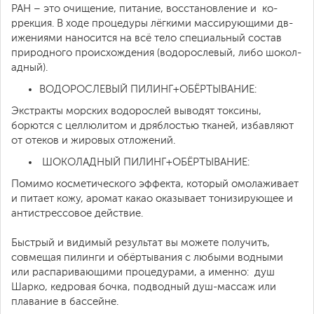
РАН – это очищение, питание, восстановление и ​ ко­
ррекция. В ходе процедуры лёг­кими массирующими дв­
ижениями наносится на всё тело специальн­ый состав
природного происхождения (водо­рослевый, либо шокол­
адный).
ВОДОРОСЛЕВЫЙ ПИЛИНГ+­ОБЁРТЫВАНИЕ:
Экстракты морских водорослей выводят токсины,
борются с целлюлитом и дряблостью тканей, избавляют
от отеков и жировых отложений.
ШОКОЛАДНЫЙ ПИЛИНГ+ОБ­ЁРТЫВАНИЕ:
Помимо косметического эффекта, который омолаживает
и питает кожу, аромат какао оказывает тонизирующее и
антистрессовое действие.
Быстрый и видимый ре­зультат вы можете по­лучить,
совмещая пил­инги и обёртывания с любыми водными
или распаривающими проце­дурами, а именно: ​ душ
Шарко, кедровая бочка, подводный душ-массаж или
плавание в бассейне.