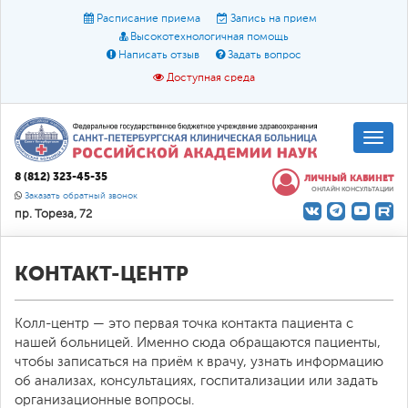
Расписание приема
Запись на прием
Высокотехнологичная помощь
Написать отзыв
Задать вопрос
Доступная среда
A
A
Размер шрифта:
A
8 (812) 323-45-35
ЛИЧНЫЙ КАБИНЕТ
ОНЛАЙН КОНСУЛЬТАЦИИ
Цвет:
A
A
A
Заказать обратный звонок
пр. Тореза, 72
Текст:
Кириллица
Брайль
Звук
О доступной среде
КОНТАКТ-ЦЕНТР
Колл-центр — это первая точка контакта пациента с
нашей больницей. Именно сюда обращаются пациенты,
чтобы записаться на приём к врачу, узнать информацию
об анализах, консультациях, госпитализации или задать
организационные вопросы.