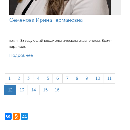
Семенова Ирина Германовна
к.м.н., Заведующий кардиологическим отделением, Врач-
кардиолог
Подробнее
1
2
3
4
5
6
7
8
9
10
11
12
13
14
15
16