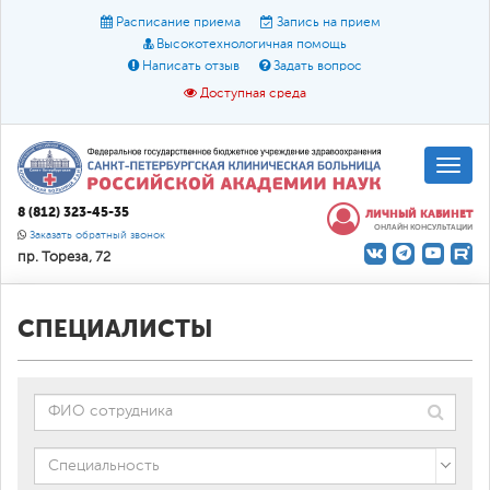
Расписание приема
Запись на прием
Высокотехнологичная помощь
Написать отзыв
Задать вопрос
Доступная среда
A
A
Размер шрифта:
A
8 (812) 323-45-35
ЛИЧНЫЙ КАБИНЕТ
ОНЛАЙН КОНСУЛЬТАЦИИ
Цвет:
A
A
A
Заказать обратный звонок
пр. Тореза, 72
Текст:
Кириллица
Брайль
Звук
О доступной среде
СПЕЦИАЛИСТЫ
Специальность