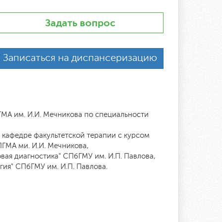
Задать вопрос
Записаться на диспансеризацию
МА им. И.И. Мечникова по специальности
на кафедре факультетской терапии с курсом
ГМА ми. И.И. Мечникова,
овая диагностика" СПбГМУ им. И.П. Павлова,
гия" СПбГМУ им. И.П. Павлова.
я