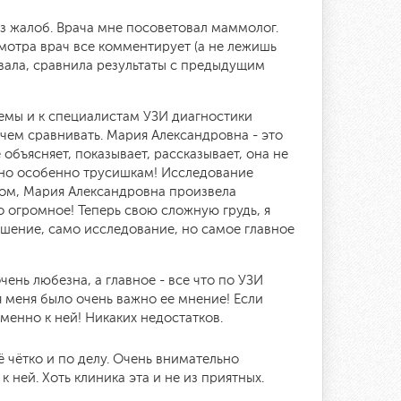
з жалоб. Врача мне посоветовал маммолог.
смотра врач все комментирует (а не лежишь
вала, сравнила результаты с предыдущим
емы и к специалистам УЗИ диагностики
с чем сравнивать. Мария Александровна - это
объясняет, показывает, рассказывает, она не
ужно особенно трусишкам! Исследование
мом, Мария Александровна произвела
о огромное! Теперь свою сложную грудь, я
ошение, само исследование, но самое главное
чень любезна, а главное - все что по УЗИ
ля меня было очень важно ее мнение! Если
енно к ней! Никаких недостатков.
сё чётко и по делу. Очень внимательно
 ней. Хоть клиника эта и не из приятных.