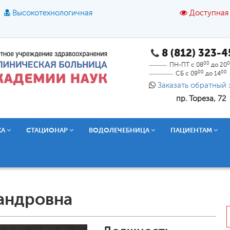
Высокотехнологичная
Доступная
8 (812) 323-
A
A
азмер шрифта:
A
Цвет:
A
A
A
00
0
ПН-ПТ с 08
до 20
00
00
СБ с 09
до 14
Текст:
Кириллица
Брайль
Звук
Заказать обратный 
пр. Тореза, 72
О доступной среде
КА
СТАЦИОНАР
ВОДОЛЕЧЕБНИЦА
ПАЦИЕНТАМ
андровна