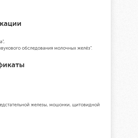
кации
а",
азвукового обследования молочных желёз".
фикаты
редстательной железы, мошонки, щитовидной