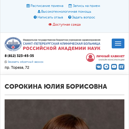
Расписание приема
Запись на прием
Высокотехнологичная помощь
Написать отзыв
Задать вопрос
Доступная среда
A
A
Размер шрифта:
A
8 (812) 323-45-35
ЛИЧНЫЙ КАБИНЕТ
ОНЛАЙН КОНСУЛЬТАЦИИ
Цвет:
A
A
A
Заказать обратный звонок
пр. Тореза, 72
Текст:
Кириллица
Брайль
Звук
О доступной среде
СОРОКИНА ЮЛИЯ БОРИСОВНА