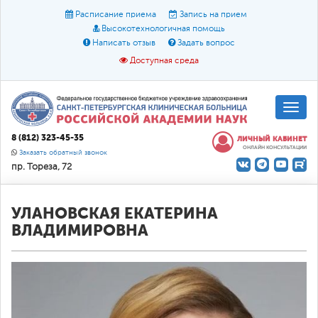
Расписание приема
Запись на прием
Высокотехнологичная помощь
Написать отзыв
Задать вопрос
Доступная среда
A
A
Размер шрифта:
A
8 (812) 323-45-35
ЛИЧНЫЙ КАБИНЕТ
ОНЛАЙН КОНСУЛЬТАЦИИ
Цвет:
A
A
A
Заказать обратный звонок
пр. Тореза, 72
Текст:
Кириллица
Брайль
Звук
О доступной среде
УЛАНОВСКАЯ ЕКАТЕРИНА
ВЛАДИМИРОВНА