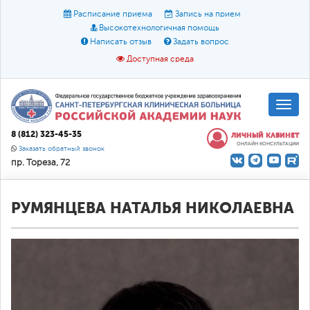
Расписание приема
Запись на прием
Высокотехнологичная помощь
Написать отзыв
Задать вопрос
Доступная среда
A
A
Размер шрифта:
A
8 (812) 323-45-35
ЛИЧНЫЙ КАБИНЕТ
ОНЛАЙН КОНСУЛЬТАЦИИ
Цвет:
A
A
A
Заказать обратный звонок
пр. Тореза, 72
Текст:
Кириллица
Брайль
Звук
О доступной среде
РУМЯНЦЕВА НАТАЛЬЯ НИКОЛАЕВНА