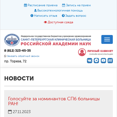
Расписание приема
Запись на прием
Высокотехнологичная помощь
Написать отзыв
Задать вопрос
Доступная среда
A
A
Размер шрифта:
A
8 (812) 323-45-35
ЛИЧНЫЙ КАБИНЕТ
ОНЛАЙН КОНСУЛЬТАЦИИ
Цвет:
A
A
A
Заказать обратный звонок
пр. Тореза, 72
Текст:
Кириллица
Брайль
Звук
О доступной среде
НОВОСТИ
Голосуйте за номинантов СПб больницы
РАН!
27.11.2023