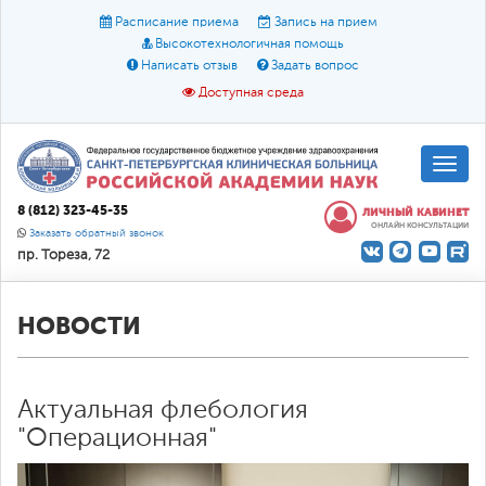
Расписание приема
Запись на прием
Высокотехнологичная помощь
Написать отзыв
Задать вопрос
Доступная среда
A
A
Размер шрифта:
A
8 (812) 323-45-35
ЛИЧНЫЙ КАБИНЕТ
ОНЛАЙН КОНСУЛЬТАЦИИ
Цвет:
A
A
A
Заказать обратный звонок
пр. Тореза, 72
Текст:
Кириллица
Брайль
Звук
О доступной среде
НОВОСТИ
Актуальная флебология
"Операционная"