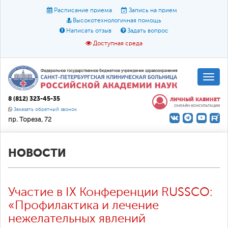
Расписание приема
Запись на прием
Высокотехнологичная помощь
Написать отзыв
Задать вопрос
Доступная среда
A
A
Размер шрифта:
A
8 (812) 323-45-35
ЛИЧНЫЙ КАБИНЕТ
ОНЛАЙН КОНСУЛЬТАЦИИ
Цвет:
A
A
A
Заказать обратный звонок
пр. Тореза, 72
Текст:
Кириллица
Брайль
Звук
О доступной среде
НОВОСТИ
Участие в IX Конференции RUSSCO:
«Профилактика и лечение
нежелательных явлений