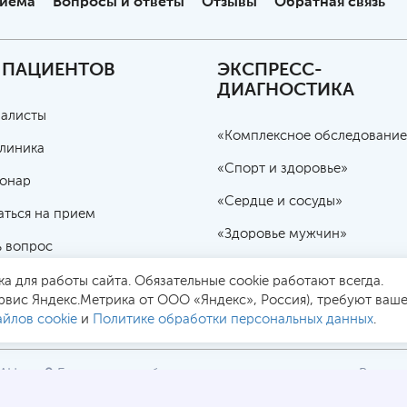
риема
Вопросы и ответы
Отзывы
Обратная связь
 ПАЦИЕНТОВ
ЭКСПРЕСС-
ДИАГНОСТИКА
алисты
«Комплексное обследование
линика
«Спорт и здоровье»
онар
«Сердце и сосуды»
аться на прием
«Здоровье мужчин»
ь вопрос
«Женское здоровье»
чная оферта
а для работы сайта. Обязательные cookie работают всегда.
«Избыточный вес»
рвис Яндекс.Метрика от ООО «Яндекс», Россия), требуют ваше
йлов cookie
и
Политике обработки персональных данных
.
РАН
Безопасная работа через
Все це
2
SSL-соединение