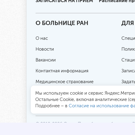
ЗАПИСАТЬСЯ НА ПРИЕМ
Расписание п
О БОЛЬНИЦЕ РАН
ДЛЯ
О нас
Специ
Новости
Полик
Вакансии
Стаци
Контактная информация
Запис
Медицинское страхование
Задат
Цены и услуги
Публи
Мы используем cookie и сервис Яндекс.Метрик
Остальные Сookie, включая аналитические (се
Контролирующие организации
Подробнее – в
Согласие на использование фа
© 2010-2026 Санкт-Петербургская больница 
194017, Россия, Санкт-Петербург, пр. Тореза 7