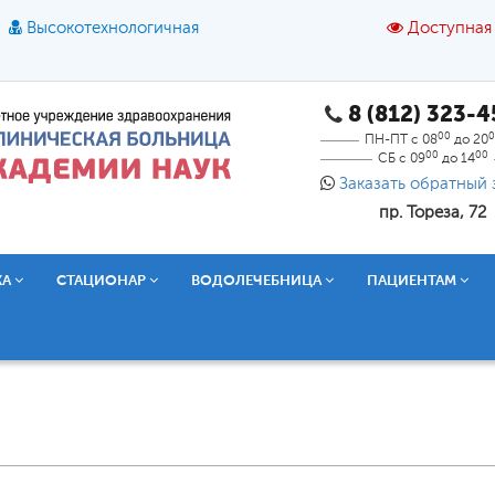
Высокотехнологичная
Доступная
8 (812) 323-
A
A
азмер шрифта:
A
Цвет:
A
A
A
00
0
ПН-ПТ с 08
до 20
00
00
СБ с 09
до 14
Текст:
Кириллица
Брайль
Звук
Заказать обратный 
пр. Тореза, 72
О доступной среде
КА
СТАЦИОНАР
ВОДОЛЕЧЕБНИЦА
ПАЦИЕНТАМ