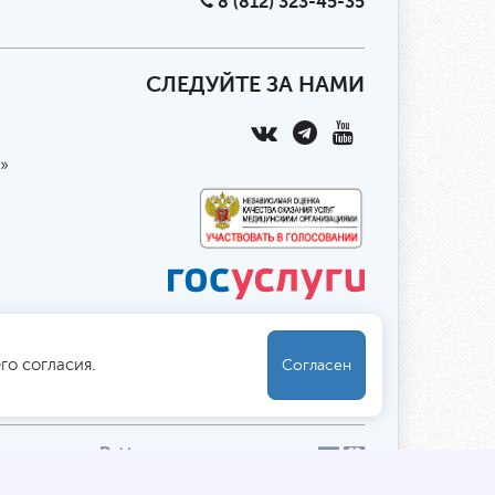
8 (812) 323-45-35
СЛЕДУЙТЕ ЗА НАМИ
»
го согласия.
Согласен
ны
указаны
в
. Мы принимаем к оплате:
Обработка персональных данных
/
Файлы cookies