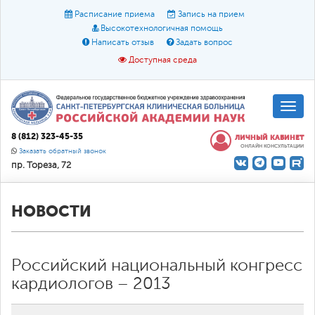
Расписание приема
Запись на прием
Высокотехнологичная помощь
Написать отзыв
Задать вопрос
Доступная среда
A
A
Размер шрифта:
A
8 (812) 323-45-35
ЛИЧНЫЙ КАБИНЕТ
ОНЛАЙН КОНСУЛЬТАЦИИ
Цвет:
A
A
A
Заказать обратный звонок
пр. Тореза, 72
Текст:
Кириллица
Брайль
Звук
О доступной среде
НОВОСТИ
Российский национальный конгресс
кардиологов – 2013