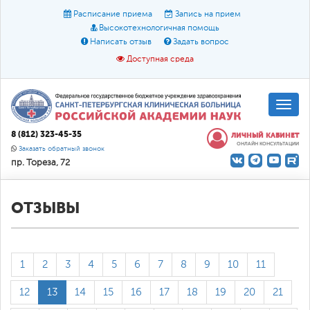
Расписание приема
Запись на прием
Высокотехнологичная помощь
Написать отзыв
Задать вопрос
Доступная среда
A
A
Размер шрифта:
A
8 (812) 323-45-35
ЛИЧНЫЙ КАБИНЕТ
ОНЛАЙН КОНСУЛЬТАЦИИ
Цвет:
A
A
A
Заказать обратный звонок
пр. Тореза, 72
Текст:
Кириллица
Брайль
Звук
О доступной среде
ОТЗЫВЫ
1
2
3
4
5
6
7
8
9
10
11
12
13
14
15
16
17
18
19
20
21