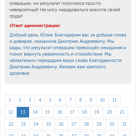
операции, но результат получился просто
невероятный! Не могу нарадоваться красоте своей
груди!
Ответ администрации:
Добрый день, Юлия. Благодарим вас за добрые слова
и доверие, оказанное Дмитрию Андреевичу. Мы
рады, что результат операции превзошёл ожидания и
помог вернуть уверенность и спокойствие. Мы
обязательно передадим ваши слова благодарности
Дмитрию Андреевичу. Желаем вам крепкого
здоровья.
1
2
3
4
5
6
7
8
9
10
11
12
13
14
15
16
17
18
19
20
21
22
23
24
25
26
27
28
29
30
31