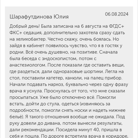
06.08.2024
Шарафутдинова Юлия
Добрый день! Была записана на 6 августа на ФГДС+
ФКС+ седация, дополнительно захотела сразу сдать
на хеликобактер. Честно скажу, очень боялась. Но
зайдя в кабинет появилось чувство, что я в гостях у
родни. Всё очень душевно, на позитиве. Сначала
была беседа с эндоскопистом, потом с
анастезиологом. После показали где оставить вещи,
где раздеться, дали одноразовые шортики. Легла на
стол, поставили катетер, канюли, на палец прибор.
Начали подавать наркоз, буквально через одну фразу
врача я уснула. Проснулась от того, что мне сказали
просыпаться. Уже было отключено всё. Помогли
встать, дойти до стула, одеться (извиняюсь за
подробности, помогли снять носки и надеть нижнее
бельё). Я такого отношения вообще не ожидала. Под
руку довели до дивана, потом вынесли результаты,
дали рекомендации. Посидела минут 40, пришла в
себя и пошла. По дороге встретила врача в коридоре,