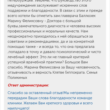
петербуржцев. Уверены, что руководство этого
медучреждения заслуживает искренних слов
поддержки и благодарности. В связи с этим и прежде
всего хотели бы отметить зам.главврача Баллюзек
Марину Феликсовну - Доктора с большой
буквы,замечательного диагноста и человека высоких
профессиональных и моральных качеств. Нам
неоднократно приходилось к ней обращаться за
советами и рекомендациями, да и за конкретной
помощью также - и всегда то, что она предлагала
,попадало в точку и давало психологический и чисто
лечебный эффект. Это ли не главный критерий
успешной врачебной практики? Большое Вам
спасибо, Марина Феликсовна за Вашу человечность,
отзывчивость и верность Клятве Гиппократа. Семья
Поликиных
Ответ администрации:
Спасибо за оставленный отзыв!Мы непременно
передадим Ваши слова благодарности команде
клиники. Желаем Вам крепкого здоровья и всего
наилучшего!