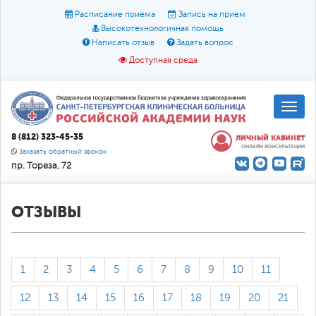
Расписание приема
Запись на прием
Высокотехнологичная помощь
Написать отзыв
Задать вопрос
Доступная среда
A
A
Размер шрифта:
A
8 (812) 323-45-35
ЛИЧНЫЙ КАБИНЕТ
ОНЛАЙН КОНСУЛЬТАЦИИ
Цвет:
A
A
A
Заказать обратный звонок
пр. Тореза, 72
Текст:
Кириллица
Брайль
Звук
О доступной среде
ОТЗЫВЫ
1
2
3
4
5
6
7
8
9
10
11
12
13
14
15
16
17
18
19
20
21