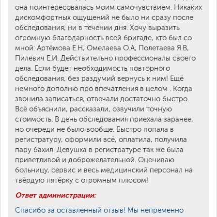
она поинтересовалась моим самочувствием. Никаких
дискомфортных ощущений не было ни сразу после
обследования, ни в течении дня. Хочу выразить
огромную благодарность всей бригаде, кто был со
мной: Артёмова Е.Н, Омелаева О.А, Полетаева Я.В,
Пилевич Е.И. Действительно профессионалы своего
дела. Если будет необходимость повторного
обследования, без раздумий вернусь к ним! Ещё
немного дополню про впечатления в целом . Когда
звонила записаться, отвечали достаточно быстро.
Всё объяснили, рассказали, озвучили точную
стоимость. В день обследования приехала заранее,
но очереди не было вообще. Быстро попала в
регистратуру, оформили всё, оплатила, получила
пару бахил. Девушка в регистратуре так же была
приветливой и доброжелательной. Оцениваю
больницу, сервис и весь медицинский персонал на
твёрдую пятёрку с огромным плюсом!
Ответ администрации:
Спасибо за оставленный отзыв! Мы непременно