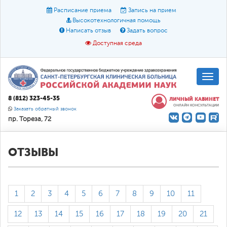
Расписание приема
Запись на прием
Высокотехнологичная помощь
Написать отзыв
Задать вопрос
Доступная среда
A
A
Размер шрифта:
A
8 (812) 323-45-35
ЛИЧНЫЙ КАБИНЕТ
ОНЛАЙН КОНСУЛЬТАЦИИ
Цвет:
A
A
A
Заказать обратный звонок
пр. Тореза, 72
Текст:
Кириллица
Брайль
Звук
О доступной среде
ОТЗЫВЫ
1
2
3
4
5
6
7
8
9
10
11
12
13
14
15
16
17
18
19
20
21