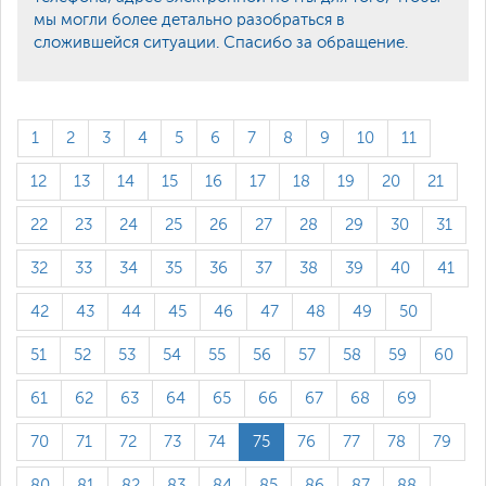
мы могли более детально разобраться в
сложившейся ситуации. Спасибо за обращение.
1
2
3
4
5
6
7
8
9
10
11
12
13
14
15
16
17
18
19
20
21
22
23
24
25
26
27
28
29
30
31
32
33
34
35
36
37
38
39
40
41
42
43
44
45
46
47
48
49
50
51
52
53
54
55
56
57
58
59
60
61
62
63
64
65
66
67
68
69
70
71
72
73
74
75
76
77
78
79
80
81
82
83
84
85
86
87
88