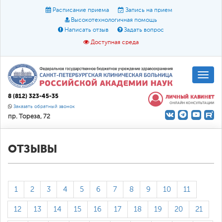
Расписание приема
Запись на прием
Высокотехнологичная помощь
Написать отзыв
Задать вопрос
Доступная среда
A
A
Размер шрифта:
A
8 (812) 323-45-35
ЛИЧНЫЙ КАБИНЕТ
ОНЛАЙН КОНСУЛЬТАЦИИ
Цвет:
A
A
A
Заказать обратный звонок
пр. Тореза, 72
Текст:
Кириллица
Брайль
Звук
О доступной среде
ОТЗЫВЫ
1
2
3
4
5
6
7
8
9
10
11
12
13
14
15
16
17
18
19
20
21