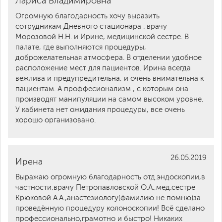
Лариса Владимировна
Огромную благодарность хочу выразить
сотрудникам Дневного стационара : врачу
Морозовой Н.Н. и Ирине, медицинской сестре. В
палате, где выполняются процедуры,
доброжелательная атмосфера. В отделении удобное
расположение мест для пациентов. Ирина всегда
вежлива и предупредительна, и очень внимательна к
пациентам. А проффесионализм , с которым она
производят манипуляции на самом высоком уровне.
У кабинета нет ожидания процедуры, все очень
хорошо организовано.
26.05.2019
Ирена
Выражаю огромную благодарность отд.эндоскопии,в
частности,врачу Петропавловской О.А.,мед.сестре
Крюковой А.А.,анастезиологу(фамилию не помню)за
проведённую процедуру колоноскопии! Всё сделано
профессионально,грамотно и быстро! Никаких