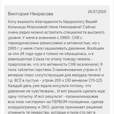
26.07.2019
Виктория Некрасова
Хочу выразить благодарность Кардиологу Вашей
больницы Морозовой Нине Николаевне! Сейчас
очень редко можно встретить специалиста высокого
уровня. У меня в анамнезе с 1980г. СКВ с
периодическими ремиссиями и активностью, но с
1995 г. у меня стало зашкаливать давление. Вообщем
за эти 24 года куда я только не обращалась, и в
ревмоцентре 2 раза по этому поводу лежала -
предполагая, что это активность СКВ (исключили). Я
пила таблетки горстями 3 наименования утром и 3
вечером плюс сопутствующие для желудка печени и
т.д. ВСЁ в пустую - утром 200 х 130 вечером 170-125.
Каждый день уже ждала инсульта потому, что
давление не чувствовала... И вот решила сделать еще
одну попытку. И вот результат: -проанализировав
всю мою «историю» на ПЕРВОМ посещении, сделав
коордиограмму и ЭХО, доктор принимает решение
отменить те лекарства, которые я пила сто лет в