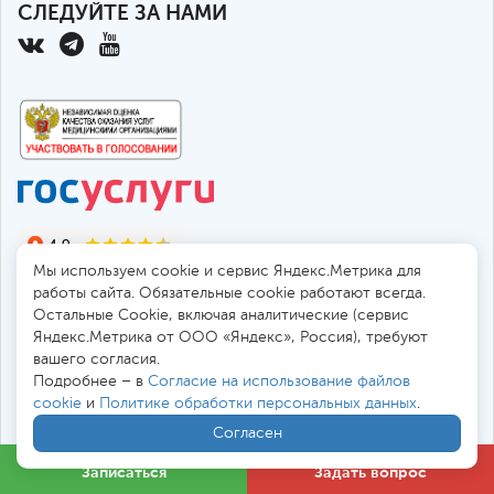
СЛЕДУЙТЕ ЗА НАМИ
Мы используем cookie и сервис Яндекс.Метрика для
работы сайта. Обязательные cookie работают всегда.
Остальные Сookie, включая аналитические (сервис
Яндекс.Метрика от ООО «Яндекс», Россия), требуют
© 2010-2026 Санкт-Петербургская больница РАН
вашего согласия.
194017, Россия, Санкт-Петербург, пр. Тореза 72
Подробнее – в
Согласие на использование файлов
cookie
и
Политике обработки персональных данных
.
Безопасная работа через
SSL-соединение
Согласен
Все цены
в
. Мы принимаем к оплате:
Записаться
Задать вопрос
Обработка персональных данных
/
Файлы cookies