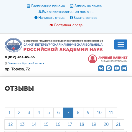
Расписание приема
Запись на прием
Высокотехнологичная помощь
Написать отзыв
Задать вопрос
Доступная среда
A
A
Размер шрифта:
A
8 (812) 323-45-35
ЛИЧНЫЙ КАБИНЕТ
ОНЛАЙН КОНСУЛЬТАЦИИ
Цвет:
A
A
A
Заказать обратный звонок
пр. Тореза, 72
Текст:
Кириллица
Брайль
Звук
О доступной среде
ОТЗЫВЫ
1
2
3
4
5
6
7
8
9
10
11
12
13
14
15
16
17
18
19
20
21