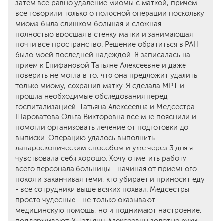
затем все равно удаление миомы с маткой, причем
все говорили только о полосной операции поскольку
миома была слишком большая и сложная -
полностью вросшая в стенку матки и занимающая
почти все пространство. Решение обратиться в РАН
было моей последней надеждой. Я записалась на
прием к Епифановой Татьяне Алексеевне и даже
поверить не могла в то, что она предложит удалить
только миому, сохранив матку. Я сделала МРТ и
прошла необходимые обследования перед
госпитализацией. Татьяна Алексеевна и Медсестра
Шароватова Ольга Викторовна все мне пояснили и
помогли организовать лечение от подготовки до
выписки. Операцию удалось выполнить
лапароскопическим способом и уже через 3 дня я
чувствовала себя хорошо. Хочу отметить работу
всего персонала больницы - начиная от приемного
покоя и заканчивая теми, кто убирает и приносит еду
- все сотрудники выше всяких похвал. Медсестры
просто чудесные - не только оказывают
медицинскую помощь, но и поднимают настроение,
поддерживают. У Татьяны Алексеевны золотые руки.