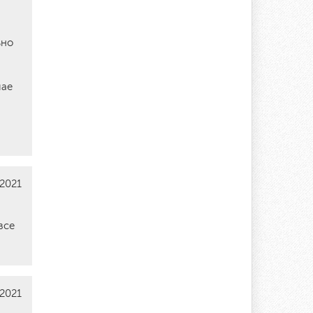
ьно
чае
.2021
все
.2021