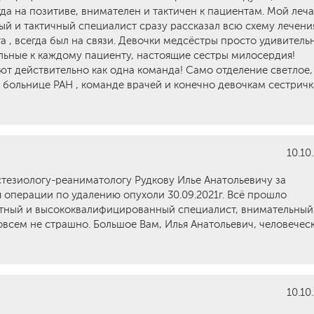
а на позитиве, внимателен и тактичен к пациентам. Мой леч
ый и тактичный специалист сразу рассказал всю схему лечения
 , всегда был на связи. Девочки медсёстры просто удивитель
льные к каждому пациенту, настоящие сестры милосердия!
т действительно как одна команда! Само отделение светлое,
 больнице РАН , команде врачей и конечно девочкам сестричка
10.10
стезиологу-реаниматологу Рудкову Илье Анатольевичу за
операции по удалению опухоли 30.09.2021г. Всё прошло
отный и высококвалифицированный специалист, внимательный
овсем не страшно. Большое Вам, Илья Анатольевич, человечес
10.10