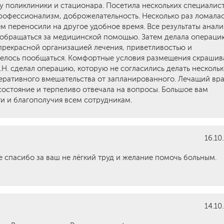
у поликлиники и стационара. Посетила нескольких специалис
профессионализм, доброжелательность. Несколько раз ломала
ем переносили на другое удобное время. Все результаты анал
е обращаться за медицинской помощью. Затем делала операци
прекрасной организацией лечения, приветливостью и
овелось пообщаться. Комфортные условия размещения скраши
.Н. сделал операцию, которую не согласились делать несколь
перативного вмешательства от запланированного. Лечащий вр
состояние и терпеливо отвечала на вопросы. Большое вам
ти и благополучия всем сотрудникам.
16.10
 спасибо за ваш не лёгкий труд и желание помочь больным.
14.10