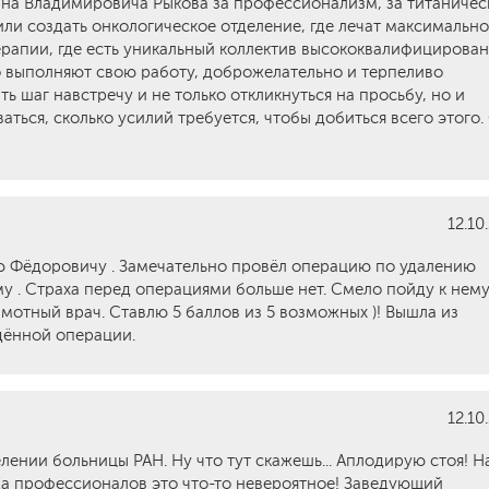
ана Владимировича Рыкова за профессионализм, за титаничес
или создать онкологическое отделение, где лечат максимально
ерапии, где есть уникальный коллектив высококвалифицирова
о выполняют свою работу, доброжелательно и терпеливо
ть шаг навстречу и не только откликнуться на просьбу, но и
ься, сколько усилий требуется, чтобы добиться всего этого.
12.10
 Фёдоровичу . Замечательно провёл операцию по удалению
 . Страха перед операциями больше нет. Смело пойду к нему
амотный врач. Ставлю 5 баллов из 5 возможных )! Вышла из
дённой операции.
12.10
лении больницы РАН. Ну что тут скажешь... Аплодирую стоя! Н
да профессионалов это что-то невероятное! Заведующий