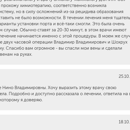
рохожу химиотерапию, соответственно возникла
стему, но в силу осложнений из-за рецидива образования
ставить не было возможности. В течении лечения меня тщател
рианты установки порта и всё-таки смогли. Это была очень
 случае. Обычно ставят за 20-30 минут, в этом врачи имеют
лечение начинается именно с этой процедуры. В моем же слу
ле двух часовой операции Владимир Владимирович и Шохрух
у. Спасибо вам огромное - вы спасли мои вены и сделали
венам на руках.
25.10
е Нино Владимировны. Хочу выразить этому врачу свою
ела. Подробно и доступно рассказала о лечении, ответила на 
которому я доверяю.
18.10