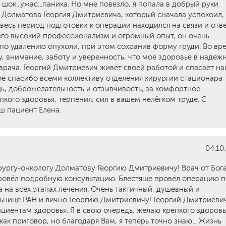
шок...ужас...паника. Но мне повезло, я попала в добрый руки
 Долматова Георгия Дмитриевича, который сначала успокоил,
весь период подготовки к операции находился на связи и отв
его высокий профессионализм и огромный опыт, он очень
по удалению опухоли, при этом сохранив форму груди. Во вр
у, внимание, заботу и уверенность, что моё здоровье в надеж
 врача. Георгий Дмитриевич живёт своей работой и спасает н
ое спасибо всеми коллективу отделения хирургии стационара
, доброжелательность и отзывчивость, за комфортное
пкого здоровья, терпения, сил в вашем нелёгком труде. С
ш пациент Елена.
04.10
ургу-онкологу Долматову Георгию Дмитриевичу! Врач от Бога
ровёл подробную консультацию. Блестяще провёл операцию п
 на всех этапах лечения. Очень тактичный, душевный и
ьнице РАН и лично Георгию Дмитриевичу! Георгий Дмитриеви
ациентам здоровья. Я в свою очередь, желаю крепкого здоровь
как приговор, но благодаря Вам, я теперь точно знаю... Жизнь