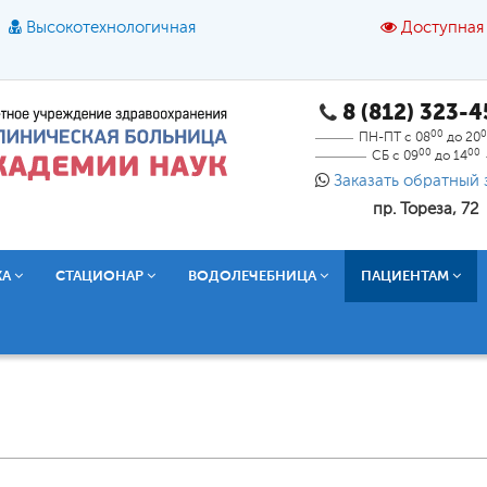
Высокотехнологичная
Доступная
8 (812) 323-
A
A
азмер шрифта:
A
Цвет:
A
A
A
00
0
ПН-ПТ с 08
до 20
00
00
СБ с 09
до 14
Текст:
Кириллица
Брайль
Звук
Заказать обратный 
пр. Тореза, 72
О доступной среде
КА
СТАЦИОНАР
ВОДОЛЕЧЕБНИЦА
ПАЦИЕНТАМ