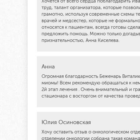
Хочется от всего сердца поблагодарить Ив
труд, талант организатора, которые позвол
грамотно, используя современные схемы т
врачей и медсестер, которые не формальн
относятся к пациентам, всегда готовы сдела
предложить помощь. Можно только догадыват
признательностью, Анна Киселева.
Анна
Огромная благодарность Беженарь Виталию
миомы! Всем рекомендую обращаться к нему
2й этап лечения . Очень внимательный и гр
стационара с восторгом от качества прове
Юлия Осиновская
Хочу оставить отзыв о онкологическом отде
отделении онкологии собрана такая коман