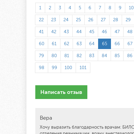
1
2
3
4
5
6
7
8
9
10
22
23
24
25
26
27
28
29
41
42
43
44
45
46
47
48
60
61
62
63
64
65
66
67
79
80
81
82
83
84
85
86
98
99
100
101
Написать отзыв
Вера
Хочу выразить благодарность врачам:
отделения реанимации, врачу анестезиол